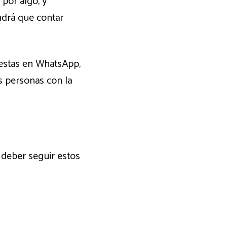
por algo, y
ndrá que contar
uestas en WhatsApp,
ás personas con la
a deber seguir estos