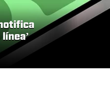
otifica
línea’