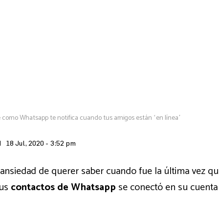
 como Whatsapp te notifica cuando tus amigos están ‘en línea’
 |
18 Jul, 2020 - 3:52 pm
 ansiedad de querer saber cuando fue la última vez que
tus
contactos de Whatsapp
se conectó en su cuent