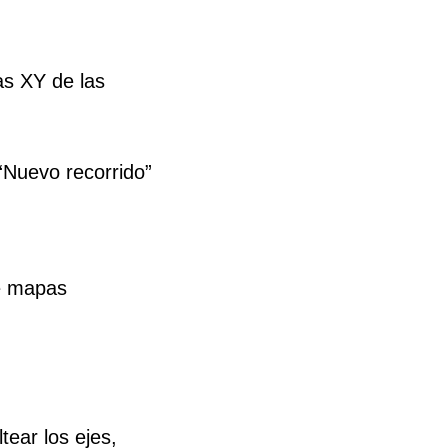
as XY de las
“Nuevo recorrido”
de mapas
ear los ejes,