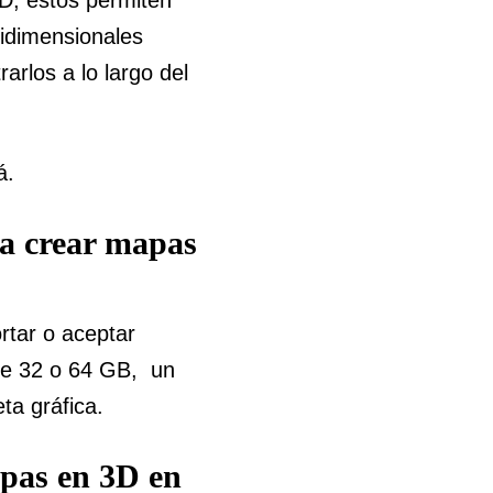
bidimensionales
arlos a lo largo del
á.
ra crear mapas
rtar o aceptar
de 32 o 64 GB, un
ta gráfica.
apas en 3D en