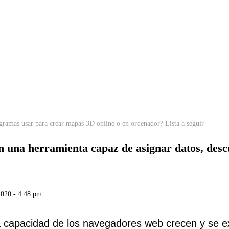
ramas usar para crear mapas 3D online o en ordenador? Lista a seguir
 una herramienta capaz de asignar datos, desc
2020 - 4:48 pm
 capacidad de los navegadores web crecen y se e