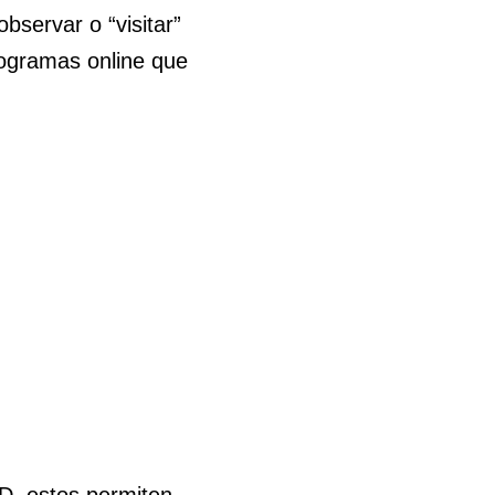
observar o “visitar”
rogramas online que
D, estos permiten