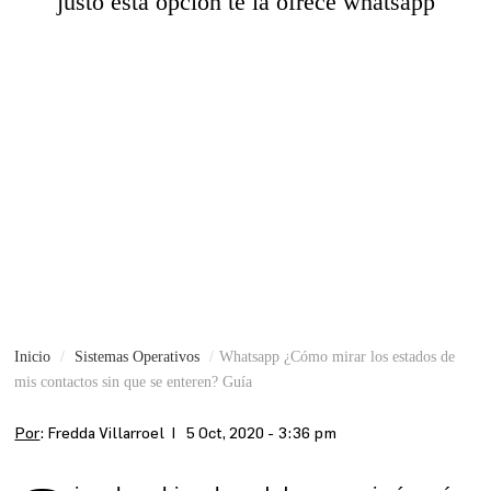
justo esta opción te la ofrece whatsapp
Inicio
Sistemas Operativos
Whatsapp ¿Cómo mirar los estados de
mis contactos sin que se enteren? Guía
Por
: Fredda Villarroel |
5 Oct, 2020 - 3:36 pm