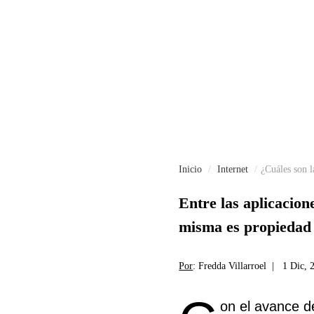
Inicio
Internet
¿Cuáles son l
Entre las aplicacion
misma es propiedad
Por
: Fredda Villarroel |
1 Dic, 
on el avance d