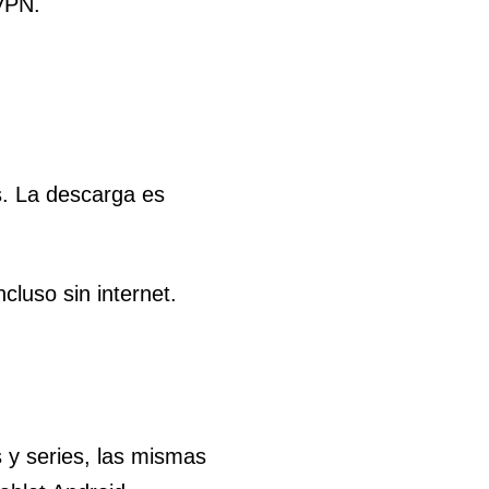
 VPN.
s. La descarga es
cluso sin internet.
s y series, las mismas