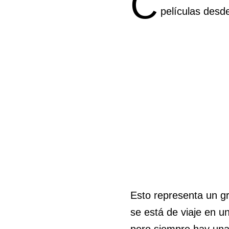
C
películas desd
Esto representa un g
se está de viaje en u
pero siempre hay una