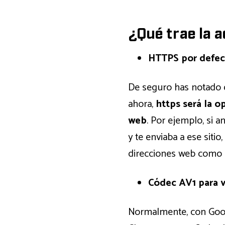
¿Qué trae la 
HTTPS por defe
De seguro has notado q
ahora,
https será la o
web
. Por ejemplo, si 
y te enviaba a ese siti
direcciones web como 
Códec AV1 para 
Normalmente, con Goog