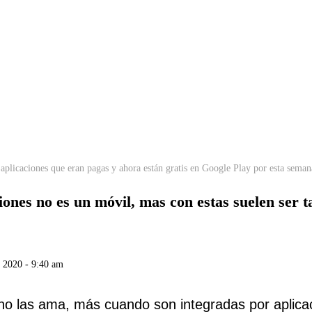
 aplicaciones que eran pagas y ahora están gratis en Google Play por esta seman
ones no es un móvil, mas con estas suelen ser tan
 2020 - 9:40 am
no las ama, más cuando son integradas por aplica