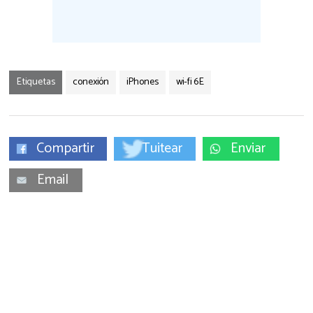
Etiquetas
conexión
iPhones
wi-fi 6E
Compartir
Tuitear
Enviar
Email