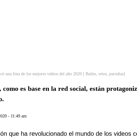
ó una lista de los mejores videos del año 2020 [ Bailes, retos, parodias]
, como es base en la red social, están protagoni
o.
2020 - 11:49 am
ación que ha revolucionado el mundo de los videos c