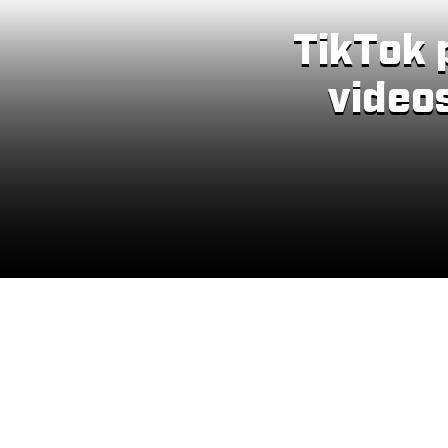
TikTok p
videos