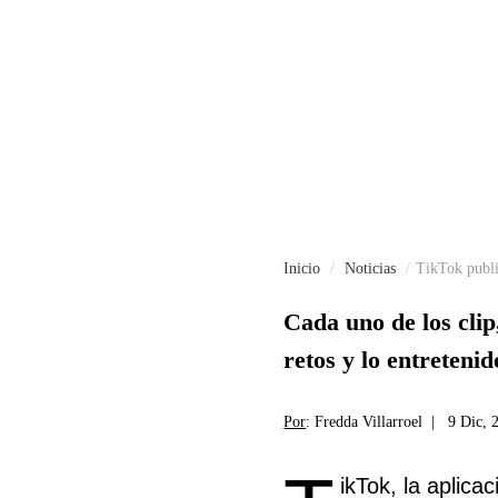
Inicio
Noticias
TikTok public
Cada uno de los clip
retos y lo entretenid
Por
: Fredda Villarroel |
9 Dic, 
ikTok, la aplic