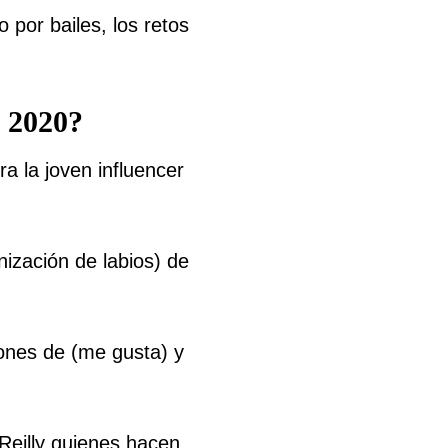
 por bailes, los retos
o 2020?
a la joven influencer
nización de labios) de
lones de (me gusta) y
 Reilly quienes hacen