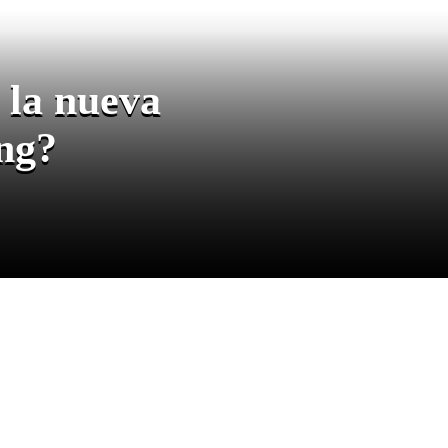
 la nueva
ing?