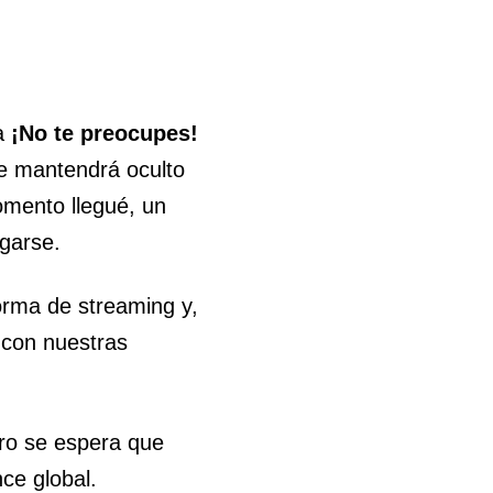
la
¡No te preocupes!
se mantendrá oculto
mento llegué, un
agarse.
forma de streaming y,
 con nuestras
ero se espera que
ce global.