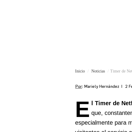
Inicio
Noticias
Timer de Net
Por
: Mariely Hernández |
2 F
E
l Timer de Net
que, constante
especialmente para me