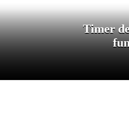
Timer de
fun