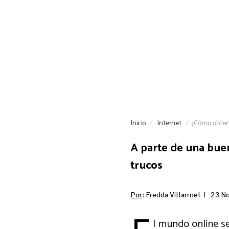
Inicio
Internet
¿Cómo obtene
A parte de una buen
trucos
Por
: Fredda Villarroel |
23 No
l mundo online se