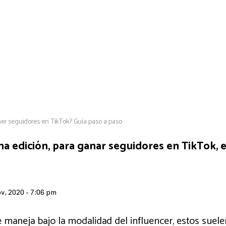
r seguidores en TikTok? Guía paso a paso
a edición, para ganar seguidores en TikTok, e
v, 2020 - 7:06 pm
 maneja bajo la modalidad del influencer, estos suelen 