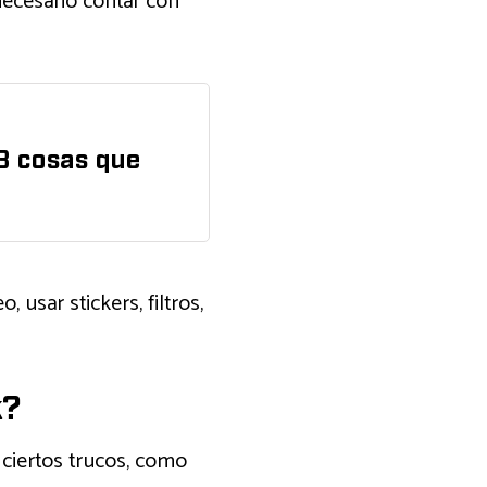
necesario contar con
3 cosas que
 usar stickers, filtros,
k?
 ciertos trucos, como